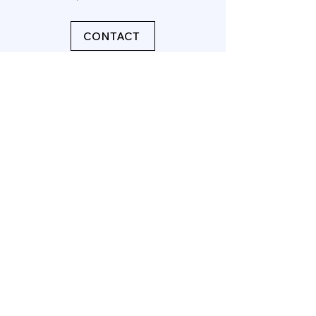
CONTACT
3057670929
info@emetadvisor.com
18800 NE 29TH AVE
Aventura, FL 33180
política de privacidad
© 2026 por Benza Investments
LLC dba como EMET ADVISORS